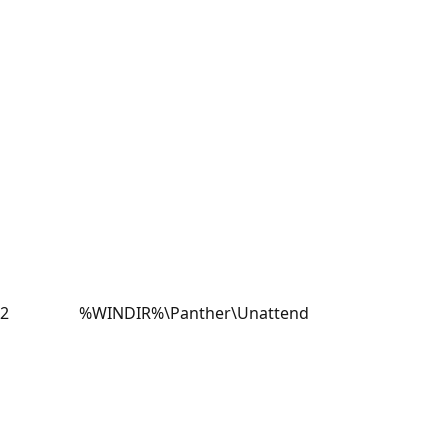
2
%WINDIR%\Panther\Unattend