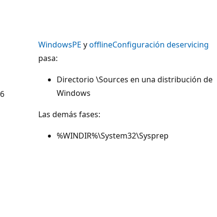
WindowsPE
y
offlineConfiguración deservicing
pasa:
Directorio \Sources en una distribución de
Windows
6
Las demás fases:
%WINDIR%\System32\Sysprep