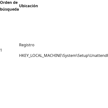
Orden de
Ubicación
búsqueda
Registro
1
HKEY_LOCAL_MACHINE\System\Setup\UnattendF