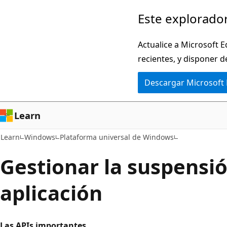
Ir
Este explorador
al
contenido
Actualice a Microsoft E
principal
recientes, y disponer d
Descargar Microsoft
Learn
Learn
Windows
Plataforma universal de Windows
Gestionar la suspensió
aplicación
Las APIs importantes