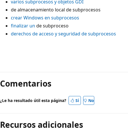
varios subprocesos y objetos GDI
de almacenamiento local de subprocesos
crear Windows en subprocesos
finalizar un
de subproceso
derechos de acceso y seguridad de subprocesos
Modo
de
Comentarios
lectura
deshabilitado
¿Le ha resultado útil esta página?
Sí
No
Recursos adicionales