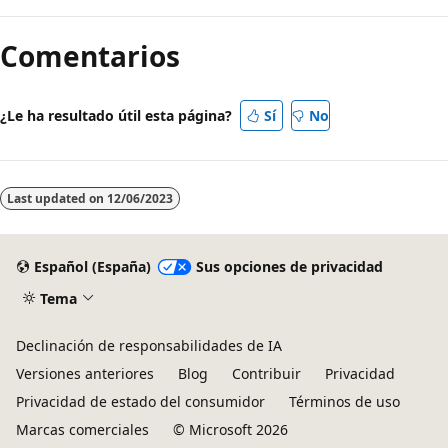
de
Comentarios
lectura
deshabilitado
¿Le ha resultado útil esta página?
Sí
No
Last updated on
12/06/2023
Español (España)
Sus opciones de privacidad
Tema
Declinación de responsabilidades de IA
Versiones anteriores
Blog
Contribuir
Privacidad
Privacidad de estado del consumidor
Términos de uso
Marcas comerciales
© Microsoft 2026