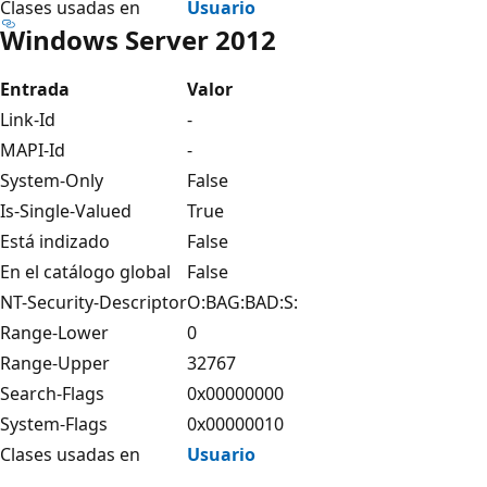
Clases usadas en
Usuario
Windows Server 2012
Entrada
Valor
Link-Id
-
MAPI-Id
-
System-Only
False
Is-Single-Valued
True
Está indizado
False
En el catálogo global
False
NT-Security-Descriptor
O:BAG:BAD:S:
Range-Lower
0
Range-Upper
32767
Search-Flags
0x00000000
System-Flags
0x00000010
Clases usadas en
Usuario
Modo