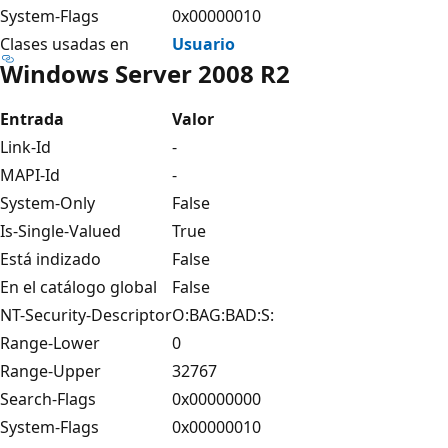
System-Flags
0x00000010
Clases usadas en
Usuario
Windows Server 2008 R2
Entrada
Valor
Link-Id
-
MAPI-Id
-
System-Only
False
Is-Single-Valued
True
Está indizado
False
En el catálogo global
False
NT-Security-Descriptor
O:BAG:BAD:S:
Range-Lower
0
Range-Upper
32767
Search-Flags
0x00000000
System-Flags
0x00000010