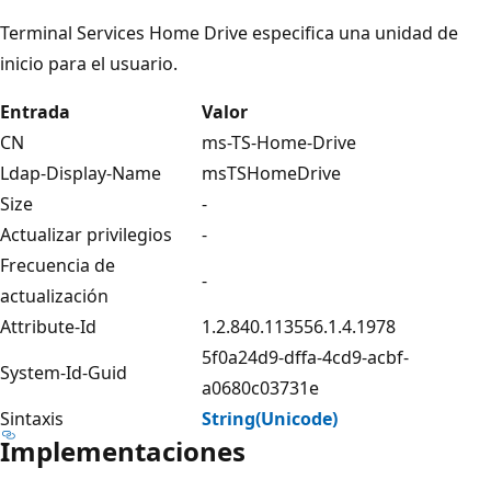
Terminal Services Home Drive especifica una unidad de
inicio para el usuario.
Entrada
Valor
CN
ms-TS-Home-Drive
Ldap-Display-Name
msTSHomeDrive
Size
-
Actualizar privilegios
-
Frecuencia de
-
actualización
Attribute-Id
1.2.840.113556.1.4.1978
5f0a24d9-dffa-4cd9-acbf-
System-Id-Guid
a0680c03731e
Sintaxis
String(Unicode)
Implementaciones