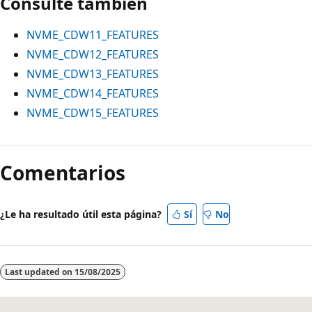
Consulte también
NVME_CDW11_FEATURES
NVME_CDW12_FEATURES
NVME_CDW13_FEATURES
NVME_CDW14_FEATURES
NVME_CDW15_FEATURES
Modo
de
Comentarios
lectura
deshabilitado
¿Le ha resultado útil esta página?
Sí
No
Last updated on
15/08/2025