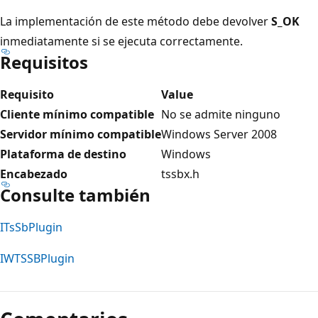
La implementación de este método debe devolver
S_OK
inmediatamente si se ejecuta correctamente.
Requisitos
Requisito
Value
Cliente mínimo compatible
No se admite ninguno
Servidor mínimo compatible
Windows Server 2008
Plataforma de destino
Windows
Encabezado
tssbx.h
Consulte también
ITsSbPlugin
IWTSSBPlugin
Modo
de
lectura