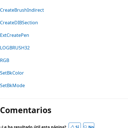
CreateBrushIndirect
CreateDIBSection
ExtCreatePen
LOGBRUSH32
RGB
SetBkColor
SetBkMode
Comentarios
¿Le ha resultado útil esta página?
Sí
No