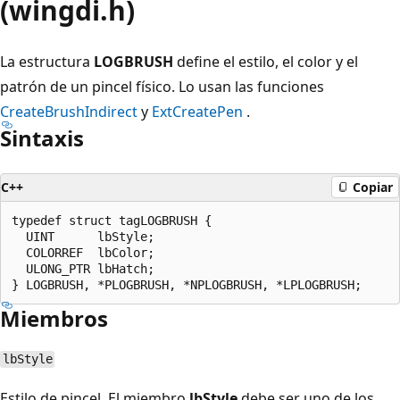
(wingdi.h)
La estructura
LOGBRUSH
define el estilo, el color y el
patrón de un pincel físico. Lo usan las funciones
CreateBrushIndirect
y
ExtCreatePen
.
Sintaxis
C++
Copiar
typedef struct tagLOGBRUSH {

  UINT      lbStyle;

  COLORREF  lbColor;

  ULONG_PTR lbHatch;

Miembros
lbStyle
Estilo de pincel. El miembro
lbStyle
debe ser uno de los