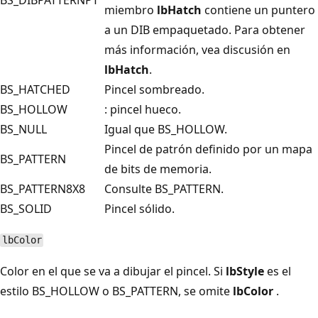
miembro
lbHatch
contiene un puntero
a un DIB empaquetado. Para obtener
más información, vea discusión en
lbHatch
.
BS_HATCHED
Pincel sombreado.
BS_HOLLOW
: pincel hueco.
BS_NULL
Igual que BS_HOLLOW.
Pincel de patrón definido por un mapa
BS_PATTERN
de bits de memoria.
BS_PATTERN8X8
Consulte BS_PATTERN.
BS_SOLID
Pincel sólido.
lbColor
Color en el que se va a dibujar el pincel. Si
lbStyle
es el
estilo BS_HOLLOW o BS_PATTERN, se omite
lbColor
.