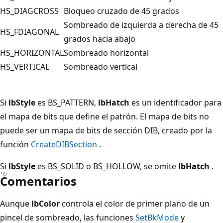
HS_DIAGCROSS
Bloqueo cruzado de 45 grados
Sombreado de izquierda a derecha de 45
HS_FDIAGONAL
grados hacia abajo
HS_HORIZONTAL
Sombreado horizontal
HS_VERTICAL
Sombreado vertical
Si
lbStyle
es BS_PATTERN,
lbHatch
es un identificador para
el mapa de bits que define el patrón. El mapa de bits no
puede ser un mapa de bits de sección DIB, creado por la
función
CreateDIBSection
.
Si
lbStyle
es BS_SOLID o BS_HOLLOW, se omite
lbHatch
.
Comentarios
Aunque
lbColor
controla el color de primer plano de un
pincel de sombreado, las funciones
SetBkMode
y