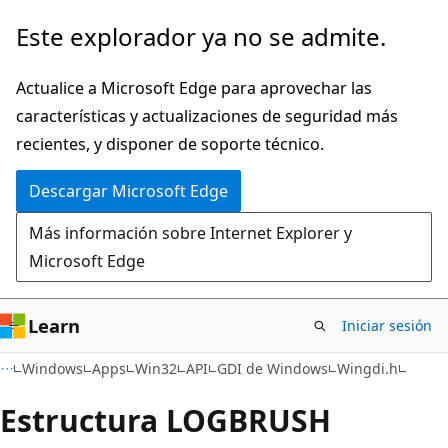
Ir
Este explorador ya no se admite.
al
contenido
Actualice a Microsoft Edge para aprovechar las
principal
características y actualizaciones de seguridad más
recientes, y disponer de soporte técnico.
Descargar Microsoft Edge
Más información sobre Internet Explorer y
Microsoft Edge
Learn
Iniciar sesión
Windows
Apps
Win32
API
GDI de Windows
Wingdi.h
Estructura LOGBRUSH