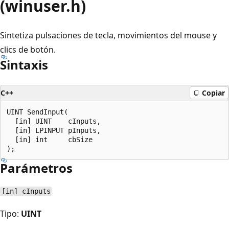
(winuser.h)
Sintetiza pulsaciones de tecla, movimientos del mouse y
clics de botón.
Sintaxis
C++
Copiar
UINT SendInput(

  [in] UINT    cInputs,

  [in] LPINPUT pInputs,

  [in] int     cbSize

Parámetros
[in] cInputs
Tipo:
UINT