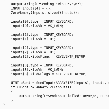
    OutputString(L"Sending 'Win-D'\r\n");

    INPUT inputs[4] = {};

    ZeroMemory(inputs, sizeof(inputs));

    inputs[0].type = INPUT_KEYBOARD;

    inputs[0].ki.wVk = VK_LWIN;

    inputs[1].type = INPUT_KEYBOARD;

    inputs[1].ki.wVk = 'D';

    inputs[2].type = INPUT_KEYBOARD;

    inputs[2].ki.wVk = 'D';

    inputs[2].ki.dwFlags = KEYEVENTF_KEYUP;

    inputs[3].type = INPUT_KEYBOARD;

    inputs[3].ki.wVk = VK_LWIN;

    inputs[3].ki.dwFlags = KEYEVENTF_KEYUP;

    UINT uSent = SendInput(ARRAYSIZE(inputs), inputs, s
    if (uSent != ARRAYSIZE(inputs))

    {

        OutputString(L"SendInput failed: 0x%x\n", HRESU
    } 
