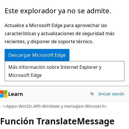
Ir
Este explorador ya no se admite.
al
contenido
Actualice a Microsoft Edge para aprovechar las
principal
características y actualizaciones de seguridad más
recientes, y disponer de soporte técnico.
Descargar Microsoft Edge
Más información sobre Internet Explorer y
Microsoft Edge
Learn
Iniciar sesión
Apps
Win32
API
Windows y mensajes
Winuser.h
Función TranslateMessage