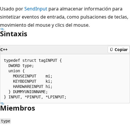
Usado por
SendInput
para almacenar información para
sintetizar eventos de entrada, como pulsaciones de teclas,
movimiento del mouse y clics del mouse.
Sintaxis
C++
Copiar
typedef struct tagINPUT {

  DWORD type;

  union {

    MOUSEINPUT    mi;

    KEYBDINPUT    ki;

    HARDWAREINPUT hi;

  } DUMMYUNIONNAME;

Miembros
type