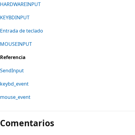
HARDWAREINPUT
KEYBDINPUT
Entrada de teclado
MOUSEINPUT
Referencia
SendInput
keybd_event
mouse_event
Modo
de
Comentarios
lectura
deshabilitado