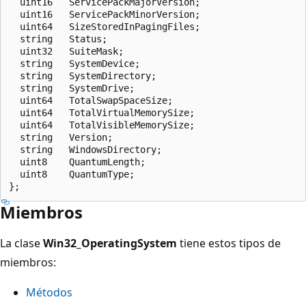
  uint16   ServicePackMajorVersion;

  uint16   ServicePackMinorVersion;

  uint64   SizeStoredInPagingFiles;

  string   Status;

  uint32   SuiteMask;

  string   SystemDevice;

  string   SystemDirectory;

  string   SystemDrive;

  uint64   TotalSwapSpaceSize;

  uint64   TotalVirtualMemorySize;

  uint64   TotalVisibleMemorySize;

  string   Version;

  string   WindowsDirectory;

  uint8    QuantumLength;

  uint8    QuantumType;

Miembros
La clase
Win32_OperatingSystem
tiene estos tipos de
miembros:
Métodos