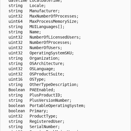
  datetime LocalDateTime;

  string   Locale;

  string   Manufacturer;

  uint32   MaxNumberOfProcesses;

  uint64   MaxProcessMemorySize;

  string   MUILanguages[];

  string   Name;

  uint32   NumberOfLicensedUsers;

  uint32   NumberOfProcesses;

  uint32   NumberOfUsers;

  uint32   OperatingSystemSKU;

  string   Organization;

  string   OSArchitecture;

  uint32   OSLanguage;

  uint32   OSProductSuite;

  uint16   OSType;

  string   OtherTypeDescription;

  Boolean  PAEEnabled;

  string   PlusProductID;

  string   PlusVersionNumber;

  boolean  PortableOperatingSystem;

  boolean  Primary;

  uint32   ProductType;

  string   RegisteredUser;

  string   SerialNumber;
