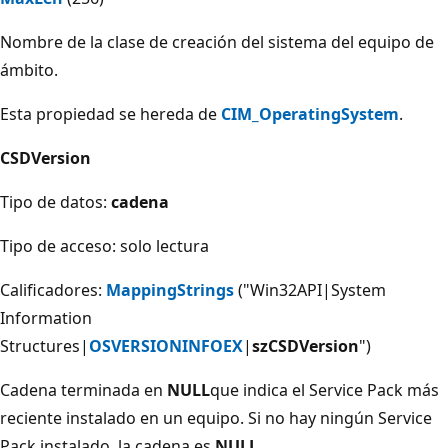
Nombre de la clase de creación del sistema del equipo de
ámbito.
Esta propiedad se hereda de
CIM_OperatingSystem
.
CSDVersion
Tipo de datos:
cadena
Tipo de acceso: solo lectura
Calificadores:
MappingStrings
("Win32API|System
Information
Structures|
OSVERSIONINFOEX
|
szCSDVersion
")
Cadena terminada en
NULL
que indica el Service Pack más
reciente instalado en un equipo. Si no hay ningún Service
Pack instalado, la cadena es
NULL
.