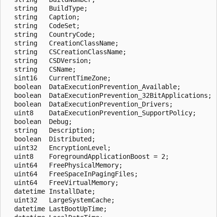
  string   BuildType;

  string   Caption;

  string   CodeSet;

  string   CountryCode;

  string   CreationClassName;

  string   CSCreationClassName;

  string   CSDVersion;

  string   CSName;

  sint16   CurrentTimeZone;

  boolean  DataExecutionPrevention_Available;

  boolean  DataExecutionPrevention_32BitApplications;

  boolean  DataExecutionPrevention_Drivers;

  uint8    DataExecutionPrevention_SupportPolicy;

  boolean  Debug;

  string   Description;

  boolean  Distributed;

  uint32   EncryptionLevel;

  uint8    ForegroundApplicationBoost = 2;

  uint64   FreePhysicalMemory;

  uint64   FreeSpaceInPagingFiles;

  uint64   FreeVirtualMemory;

  datetime InstallDate;

  uint32   LargeSystemCache;

  datetime LastBootUpTime;
