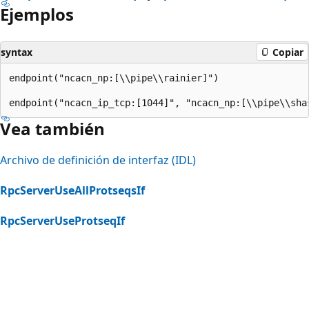
Ejemplos
syntax
Copiar
endpoint("ncacn_np:[\\pipe\\rainier]") 

Vea también
Archivo de definición de interfaz (IDL)
RpcServerUseAllProtseqsIf
RpcServerUseProtseqIf