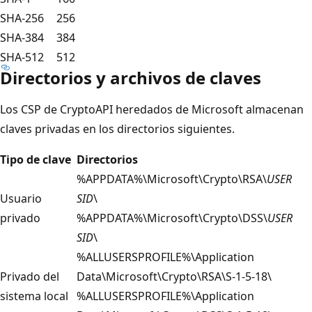
SHA-256
256
SHA-384
384
SHA-512
512
Directorios y archivos de claves
Los CSP de CryptoAPI heredados de Microsoft almacenan
claves privadas en los directorios siguientes.
Tipo de clave
Directorios
%APPDATA%\Microsoft\Crypto\RSA\
USER
Usuario
SID
\
privado
%APPDATA%\Microsoft\Crypto\DSS\
USER
SID
\
%ALLUSERSPROFILE%\Application
Privado del
Data\Microsoft\Crypto\RSA\S-1-5-18\
sistema local
%ALLUSERSPROFILE%\Application