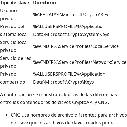
Tipo de clave
Directorio
Usuario
%APPDATA%\Microsoft\Crypto\Keys
privado
Privado del
%ALLUSERSPROFILE%\Application
sistema local
Data\Microsoft\Crypto\SystemKeys
Servicio local
%WINDIR%\ServiceProfiles\LocalService
privado
Servicio de red
%WINDIR%\ServiceProfiles\NetworkService
privado
Privado
%ALLUSERSPROFILE%\Application
compartido
Data\Microsoft\Crypto\Keys
A continuación se muestran algunas de las diferencias
entre los contenedores de claves CryptoAPI y CNG.
CNG usa nombres de archivo diferentes para archivos
de clave que los archivos de clave creados por el