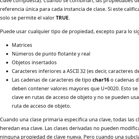
clave compuesta). Cuando se combinan, las propiedades d
referencia única para cada instancia de clase. Si este calif
solo se permite el valor
TRUE
.
Puede usar cualquier tipo de propiedad, excepto para lo si
Matrices
Números de punto flotante y real
Objetos insertados
Caracteres inferiores a ASCII 32 (es decir, caracteres 
Las cadenas de caracteres de tipo
char16
o cadenas de
deben contener valores mayores que U+0020. Esto se
clave en rutas de acceso de objeto y no se pueden us
ruta de acceso de objeto.
Cuando una clase primaria especifica una clave, todas las c
heredan esa clave. Las clases derivadas no pueden modificar
ninguna propiedad de clave nueva. Pero cuando una subclas