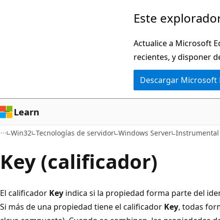
Ir
Este explorador
al
contenido
Actualice a Microsoft E
principal
recientes, y disponer d
Descargar Microsoft
Learn
Win32
Tecnologías de servidor
Windows Server
Instrumental
Key (calificador)
El calificador
Key
indica si la propiedad forma parte del id
Si más de una propiedad tiene el calificador
Key
, todas for