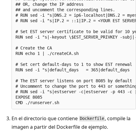
## OR, change the IP address

## and uncomment the corresponding lines.

# RUN sed -i "s|DNS.2 = ip6-localhost|DNS.2 = myes
# RUN sed -i "s|IP.2 = ::1|IP.2 = <YOUR EST SERVER
# Set EST server certificate to be valid for 10 ye
RUN sed -i "s|-keyout \$EST_SERVER_PRIVKEY -subj|-
# Create the CA

RUN echo 1 | ./createCA.sh

# Set cert default-days to 1 to show EST renewal

RUN sed -i "s|default_days   = 365|default_days   
# The EST server listens on port 8085 by default

# Uncomment to change the port to 443 or something
# RUN sed -i "s|estserver -c|estserver -p 443 -c |
EXPOSE 8085

En el directorio que contiene
, compile la
Dockerfile
imagen a partir del Dockerfile de ejemplo.