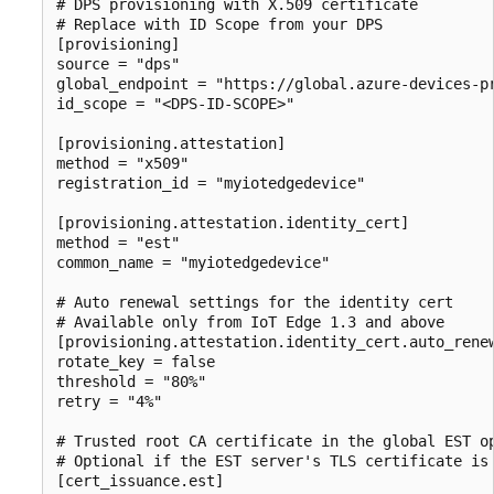
# DPS provisioning with X.509 certificate

# Replace with ID Scope from your DPS

[provisioning]

source = "dps"

global_endpoint = "https://global.azure-devices-pr
id_scope = "<DPS-ID-SCOPE>"

[provisioning.attestation]

method = "x509"

registration_id = "myiotedgedevice"

[provisioning.attestation.identity_cert]

method = "est"

common_name = "myiotedgedevice"

# Auto renewal settings for the identity cert

# Available only from IoT Edge 1.3 and above

[provisioning.attestation.identity_cert.auto_renew
rotate_key = false

threshold = "80%"

retry = "4%"

# Trusted root CA certificate in the global EST op
# Optional if the EST server's TLS certificate is 
[cert_issuance.est]
