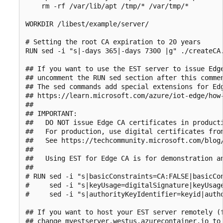
    rm -rf /var/lib/apt /tmp/* /var/tmp/*

WORKDIR /libest/example/server/

# Setting the root CA expiration to 20 years

RUN sed -i "s|-days 365|-days 7300 |g" ./createCA.
## If you want to use the EST server to issue Edge
## uncomment the RUN sed section after this commen
## The sed commands add special extensions for Edg
## https://learn.microsoft.com/azure/iot-edge/how-
##

## IMPORTANT:

##   DO NOT issue Edge CA certificates in producti
##   For production, use digital certificates from
##   See https://techcommunity.microsoft.com/blog/
##

##   Using EST for Edge CA is for demonstration an
##

# RUN sed -i "s|basicConstraints=CA:FALSE|basicCon
#     sed -i "s|keyUsage=digitalSignature|keyUsage
#     sed -i "s|authorityKeyIdentifier=keyid|autho
## If you want to host your EST server remotely (f
## change myestserver.westus.azurecontainer.io to 