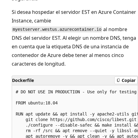
Si desea hospedar el servidor EST en Azure Container
Instance, cambie
al nombre
myestserver.westus.azurecontainer.io
DNS del servidor EST. Al elegir un nombre DNS, tenga
en cuenta que la etiqueta DNS de una instancia de
contenedor de Azure debe tener al menos cinco
caracteres de longitud.
Dockerfile
Copiar
# DO NOT USE IN PRODUCTION - Use only for testing 
FROM ubuntu:18.04

RUN apt update && apt install -y apache2-utils git
    git clone https://github.com/cisco/libest.git 
    ./configure --disable-safec && make install &&
    rm -rf /src && apt remove --quiet -y libssl-de
    apt autoremove -y && apt clean -y && apt autoc