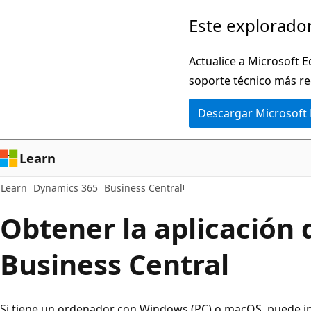
Ir
Este explorador
al
contenido
Actualice a Microsoft E
principal
soporte técnico más re
Descargar Microsoft
Learn
Learn
Dynamics 365
Business Central
Obtener la aplicación 
Business Central
Si tiene un ordenador con Windows (PC) o macOS, puede in