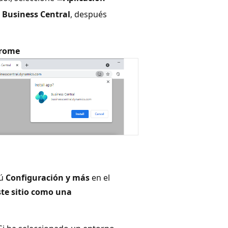
r Business Central
, después
hrome
nú
Configuración y más
en el
ste sitio como una