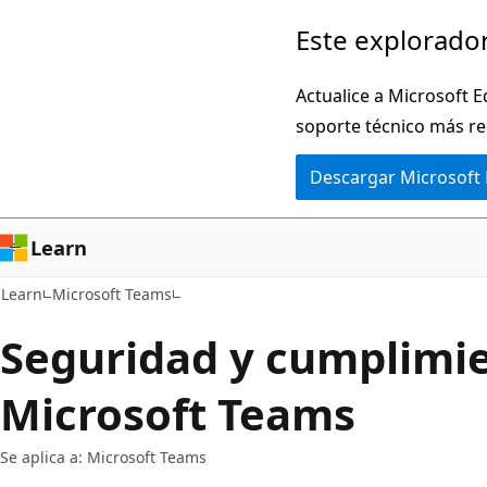
Ir
Este explorador
al
contenido
Actualice a Microsoft E
principal
soporte técnico más re
Descargar Microsoft
Learn
Learn
Microsoft Teams
Seguridad y cumplimi
Microsoft Teams
Se aplica a: Microsoft Teams