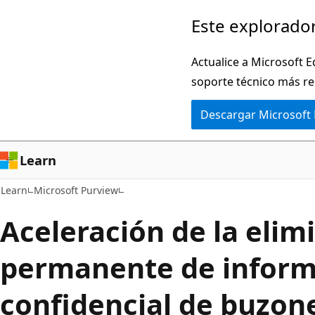
Ir
Este explorador
al
contenido
Actualice a Microsoft E
principal
soporte técnico más re
Descargar Microsoft
Learn
Learn
Microsoft Purview
Aceleración de la elim
permanente de inform
confidencial de buzon