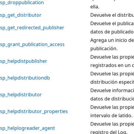
sp_droppublication
ella.
sp_get_distributor
Devuelve el distrib
Devuelve el public
sp_get_redirected_publisher
datos de publicador
Agrega un inicio de 
sp_grant_publication_access
publicación.
Devuelve las propi
sp_helpdistpublisher
registrados en un d
Devuelve las propi
sp_helpdistributiondb
distribución especi
Devuelve informació
sp_helpdistributor
datos de distribució
Devuelve las propie
sp_helpdistributor_properties
intervalo de latido.
Devuelve las propi
sp_helplogreader_agent
registro del Log.