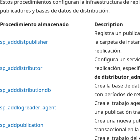
Estos procedimientos configuran la infraestructura de repli
publicadores y bases de datos de distribución.
Procedimiento almacenado
Description
Registra un publica
sp_adddistpublisher
la carpeta de inst
replicación.
Configura un servi
sp_adddistributor
replicación, especi
de distributor_ad
Crea la base de dat
sp_adddistributiondb
con períodos de re
Crea el trabajo age
sp_addlogreader_agent
una publicación tra
Crea una nueva pub
sp_addpublication
transaccional en la
Crea el trabajo de