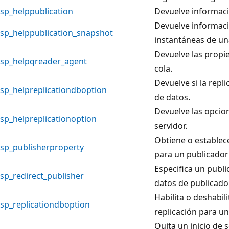
sp_helppublication
Devuelve informaci
Devuelve informaci
sp_helppublication_snapshot
instantáneas de un
Devuelve las propi
sp_helpqreader_agent
cola.
Devuelve si la repl
sp_helpreplicationdboption
de datos.
Devuelve las opcion
sp_helpreplicationoption
servidor.
Obtiene o establec
sp_publisherproperty
para un publicador
Especifica un publi
sp_redirect_publisher
datos de publicador
Habilita o deshabil
sp_replicationdboption
replicación para u
Quita un inicio de s