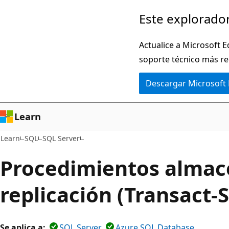
Ir
Este explorador
al
contenido
Actualice a Microsoft E
principal
soporte técnico más re
Descargar Microsoft
Learn
Learn
SQL
SQL Server
Procedimientos almac
replicación (Transact-
Se aplica a:
SQL Server
Azure SQL Database