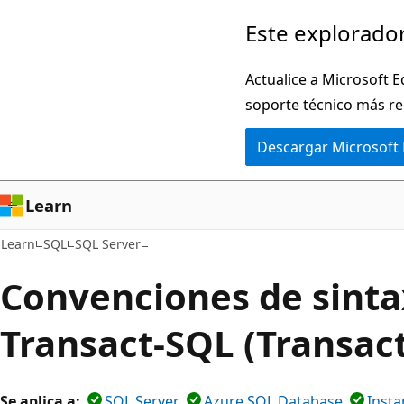
Ir
Este explorador
al
contenido
Actualice a Microsoft E
principal
soporte técnico más re
Descargar Microsoft
Learn
Learn
SQL
SQL Server
Convenciones de sinta
Transact-SQL (Transac
Se aplica a:
SQL Server
Azure SQL Database
Insta