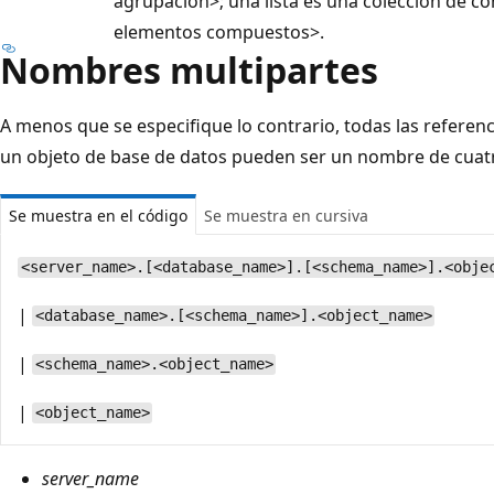
agrupación>; una lista es una colección de co
elementos compuestos>.
Nombres multipartes
A menos que se especifique lo contrario, todas las referen
un objeto de base de datos pueden ser un nombre de cuatr
Se muestra en el código
Se muestra en cursiva
<server_name>.[<database_name>].[<schema_name>].<obje
|
<database_name>.[<schema_name>].<object_name>
|
<schema_name>.<object_name>
|
<object_name>
server_name