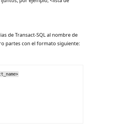
njuntos, por ejemplo, <lista de
cias de Transact-SQL al nombre de
o partes con el formato siguiente:
ct_name>