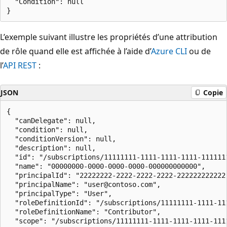
  "Condition": null

L’exemple suivant illustre les propriétés d’une attribution
de rôle quand elle est affichée à l’aide d’
Azure CLI
ou de
l’
API REST
:
JSON
Copie
{

  "canDelegate": null,

  "condition": null,

  "conditionVersion": null,

  "description": null,

  "id": "/subscriptions/11111111-1111-1111-1111-111111
  "name": "00000000-0000-0000-0000-000000000000",

  "principalId": "22222222-2222-2222-2222-222222222222"
  "principalName": "user@contoso.com",

  "principalType": "User",

  "roleDefinitionId": "/subscriptions/11111111-1111-11
  "roleDefinitionName": "Contributor",

  "scope": "/subscriptions/11111111-1111-1111-1111-1111