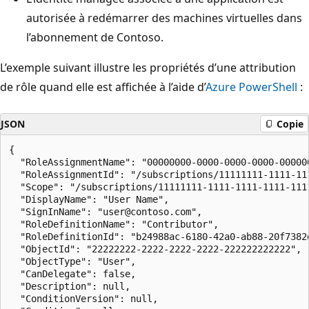
autorisée à redémarrer des machines virtuelles dans
l’abonnement de Contoso.
L’exemple suivant illustre les propriétés d’une attribution
de rôle quand elle est affichée à l’aide d’
Azure PowerShell
:
JSON
Copie
{

  "RoleAssignmentName": "00000000-0000-0000-0000-000000
  "RoleAssignmentId": "/subscriptions/11111111-1111-11
  "Scope": "/subscriptions/11111111-1111-1111-1111-1111
  "DisplayName": "User Name",

  "SignInName": "user@contoso.com",

  "RoleDefinitionName": "Contributor",

  "RoleDefinitionId": "b24988ac-6180-42a0-ab88-20f7382d
  "ObjectId": "22222222-2222-2222-2222-222222222222",

  "ObjectType": "User",

  "CanDelegate": false,

  "Description": null,

  "ConditionVersion": null,
