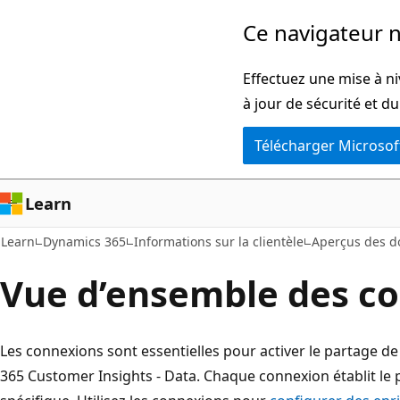
Passer
Ce navigateur n
au
contenu
Effectuez une mise à n
principal
à jour de sécurité et d
Télécharger Microsof
Learn
Learn
Dynamics 365
Informations sur la clientèle
Aperçus des d
Vue d’ensemble des c
Les connexions sont essentielles pour activer le partage 
365 Customer Insights - Data. Chaque connexion établit le