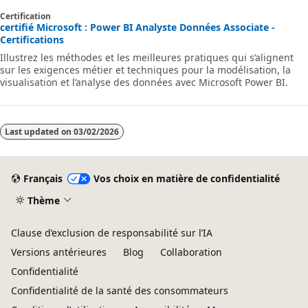
module, vous allez découvrir comment implémenter la SNL à l’aide
d’une méthode statique ou dynamique et comment Microsoft
Certification
Power BI simplifie les tests de la SNL dans Power BI Desktop et le
certifié Microsoft : Power BI Analyste Données Associate -
service Power BI.
Certifications
Illustrez les méthodes et les meilleures pratiques qui s’alignent
sur les exigences métier et techniques pour la modélisation, la
visualisation et l’analyse des données avec Microsoft Power BI.
Last updated on
03/02/2026
Français
Vos choix en matière de confidentialité
Thème
Clause d’exclusion de responsabilité sur l’IA
Versions antérieures
Blog
Collaboration
Confidentialité
Confidentialité de la santé des consommateurs