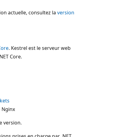
sion actuelle, consultez la
version
Core
. Kestrel est le serveur web
.NET Core.
kets
e Nginx
 version.
sions prises en charge par .NET.