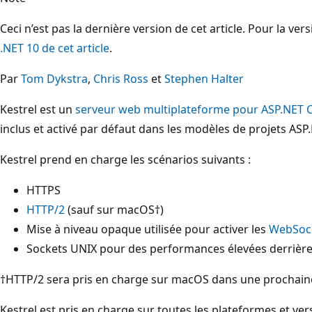
Ceci n’est pas la dernière version de cet article. Pour la ver
.NET 10 de cet article
.
Par
Tom Dykstra
,
Chris Ross
et
Stephen Halter
Kestrel est un
serveur web multiplateforme pour ASP.NET 
inclus et activé par défaut dans les modèles de projets ASP
Kestrel prend en charge les scénarios suivants :
HTTPS
HTTP/2
(sauf sur macOS†)
Mise à niveau opaque utilisée pour activer les
WebSoc
Sockets UNIX pour des performances élevées derrièr
†HTTP/2 sera pris en charge sur macOS dans une prochaine
Kestrel est pris en charge sur toutes les plateformes et ver