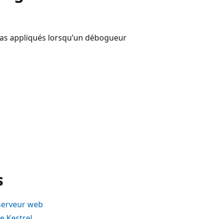
t pas appliqués lorsqu’un débogueur
s
 serveur web
e Kestrel