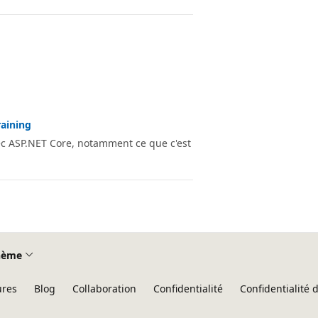
aining
c ASP.NET Core, notamment ce que c'est
hème
ures
Blog
Collaboration
Confidentialité
Confidentialité