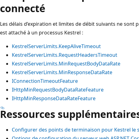
connecté
Les délais d’expiration et limites de débit suivants ne son
est attaché à un processus Kestrel :
KestrelServerLimits.KeepAliveTimeout
KestrelServerLimits.RequestHeadersTimeout
KestrelServerLimits.MinRequestBodyDataRate
KestrelServerLimits.MinResponseDataRate
IConnectionTimeoutFeature
IHttpMinRequestBodyDataRateFeature
IHttpMinResponseDataRateFeature
Ressources supplémentaire
Configurer des points de terminaison pour Kestrel le
Options de configuration du serveur web ASP.NET Cor