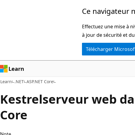
Passer
Ce navigateur n
directement
au
Effectuez une mise à ni
contenu
à jour de sécurité et d
principal
Télécharger Microsof
Learn
Learn
.NET
ASP.NET Core
Kestrelserveur web da
Core
Note