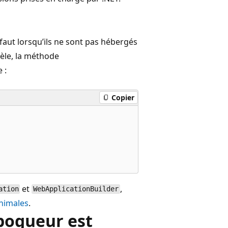
faut lorsqu’ils ne sont pas hébergés
le, la méthode
 :
Copier
et
,
ation
WebApplicationBuilder
inimales
.
bogueur est