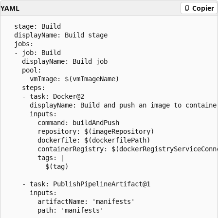
YAML
Copier
- stage: Build

  displayName: Build stage

  jobs:  

  - job: Build

    displayName: Build job

    pool:

      vmImage: $(vmImageName)

    steps:

    - task: Docker@2

      displayName: Build and push an image to container
      inputs:

        command: buildAndPush

        repository: $(imageRepository)

        dockerfile: $(dockerfilePath)

        containerRegistry: $(dockerRegistryServiceConne
        tags: |

          $(tag)

    - task: PublishPipelineArtifact@1

      inputs:

        artifactName: 'manifests'
