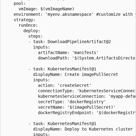
    pool:

      vmImage: $(vmImageName)

    environment: 'myenv.aksnamespace' #customize with y
    strategy:

      runOnce:

        deploy:

          steps:

          - task: DownloadPipelineArtifact@2

            inputs:

              artifactName: 'manifests'

              downloadPath: '$(System.ArtifactsDirector
          - task: KubernetesManifest@1

            displayName: Create imagePullSecret

            inputs:

              action: 'createSecret'

              connectionType: 'kubernetesServiceConnect
              kubernetesServiceConnection: 'myapp-defa
              secretType: 'dockerRegistry'

              secretName: '$(imagePullSecret)'

              dockerRegistryEndpoint: '$(dockerRegistry
          - task: KubernetesManifest@1

            displayName: Deploy to Kubernetes cluster

            inputs:
