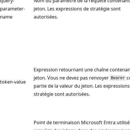
query-
Nom du paramètre de la requête contenant
parameter-
jeton. Les expressions de stratégie sont
name
autorisées.
Expression retournant une chaîne contenan
jeton. Vous ne devez pas renvoyer
c
Bearer
token-value
partie de la valeur du jeton. Les expressions
stratégie sont autorisées.
Point de terminaison Microsoft Entra utilis