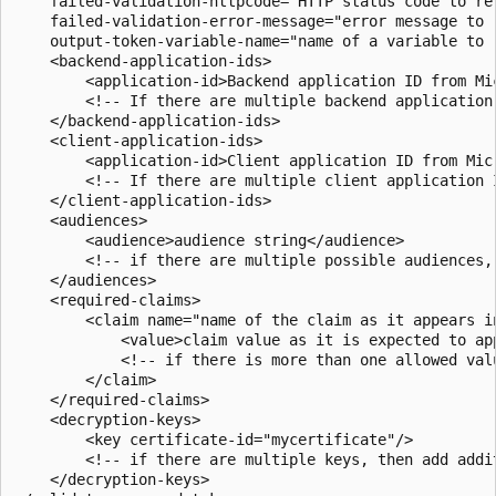
    failed-validation-httpcode="HTTP status code to ret
    failed-validation-error-message="error message to r
    output-token-variable-name="name of a variable to 
    <backend-application-ids>

        <application-id>Backend application ID from Mic
        <!-- If there are multiple backend application
    </backend-application-ids>

    <client-application-ids>

        <application-id>Client application ID from Micr
        <!-- If there are multiple client application 
    </client-application-ids>

    <audiences>

        <audience>audience string</audience>

        <!-- if there are multiple possible audiences,
    </audiences>

    <required-claims>

        <claim name="name of the claim as it appears i
            <value>claim value as it is expected to app
            <!-- if there is more than one allowed val
        </claim>

    </required-claims>

    <decryption-keys>

        <key certificate-id="mycertificate"/>

        <!-- if there are multiple keys, then add addit
    </decryption-keys>
