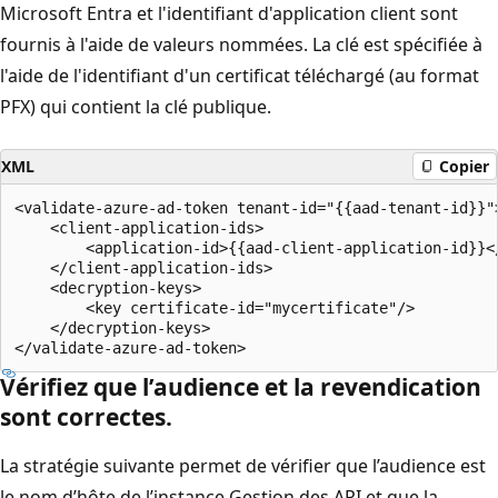
Microsoft Entra et l'identifiant d'application client sont
fournis à l'aide de valeurs nommées. La clé est spécifiée à
l'aide de l'identifiant d'un certificat téléchargé (au format
PFX) qui contient la clé publique.
XML
Copier
<validate-azure-ad-token tenant-id="{{aad-tenant-id}}">
    <client-application-ids>

        <application-id>{{aad-client-application-id}}</
    </client-application-ids>

    <decryption-keys>

        <key certificate-id="mycertificate"/>

    </decryption-keys>

Vérifiez que l’audience et la revendication
sont correctes.
La stratégie suivante permet de vérifier que l’audience est
le nom d’hôte de l’instance Gestion des API et que la