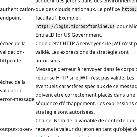
acquérir des jetons dans des environnement
authentication-
que des clouds nationaux. Le préfixe
https:
endpoint
facultatif. Exemple :
pour Mic
https://login.microsoftonline.us
Entra ID for US Government.
échec de la
Code d’état HTTP à renvoyer si le JWT n’est 
validation-
validé. Les expressions de stratégie sont
httpcode
autorisées.
Message d’erreur à renvoyer dans le corps 
réponse HTTP si le JWT n’est pas validé. Les
échec de la
éventuels caractères spéciaux de ce messa
validation-
doivent être correctement placés dans une
error-message
séquence d’échappement. Les expressions 
stratégie sont autorisées.
Chaîne. Nom de la variable de contexte qui
output-token-
recevra la valeur du jeton en tant qu’objet d