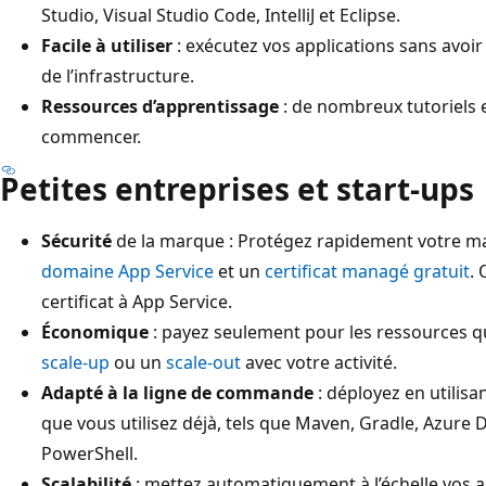
Studio, Visual Studio Code, IntelliJ et Eclipse.
Facile à utiliser
: exécutez vos applications sans avoir
de l’infrastructure.
Ressources d’apprentissage
: de nombreux tutoriels 
commencer.
Petites entreprises et start-ups
Sécurité
de la marque : Protégez rapidement votre ma
domaine App Service
et un
certificat managé gratuit
.
certificat à App Service.
Économique
: payez seulement pour les ressources qu
scale-up
ou un
scale-out
avec votre activité.
Adapté à la ligne de commande
: déployez en utilis
que vous utilisez déjà, tels que Maven, Gradle, Azure 
PowerShell.
Scalabilité
: mettez automatiquement à l’échelle vos a