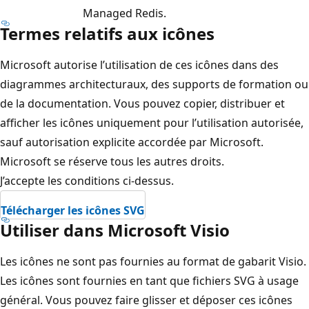
Managed Redis.
u
Termes relatifs aux icônes
e
l
Microsoft autorise l’utilisation de ces icônes dans des
a
diagrammes architecturaux, des supports de formation ou
v
de la documentation. Vous pouvez copier, distribuer et
e
afficher les icônes uniquement pour l’utilisation autorisée,
c
sauf autorisation explicite accordée par Microsoft.
t
Microsoft se réserve tous les autres droits.
r
J’accepte les conditions ci-dessus.
o
Télécharger les icônes SVG
i
Utiliser dans Microsoft Visio
s
s
Les icônes ne sont pas fournies au format de gabarit Visio.
o
Les icônes sont fournies en tant que fichiers SVG à usage
u
général. Vous pouvez faire glisser et déposer ces icônes
s