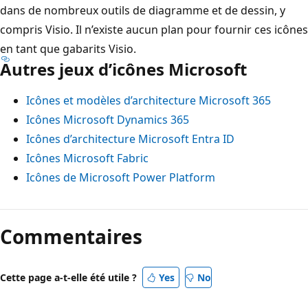
dans de nombreux outils de diagramme et de dessin, y
-
compris Visio. Il n’existe aucun plan pour fournir ces icônes
r
en tant que gabarits Visio.
é
Autres jeux d’icônes Microsoft
s
e
Icônes et modèles d’architecture Microsoft 365
a
Icônes Microsoft Dynamics 365
u
Icônes d’architecture Microsoft Entra ID
x
Icônes Microsoft Fabric
.
Icônes de Microsoft Power Platform
U
n
s
Commentaires
o
u
Cette page a-t-elle été utile ?
Yes
No
s
-