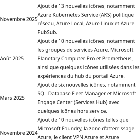
Ajout de 13 nouvelles icônes, notamment
n
Azure Kubernetes Service (AKS) politique
t
Novembre 2025
réseau, Azure Local, Azure Linux et Azure
r
PubSub.
e
Ajout de 10 nouvelles icônes, notamment
u
les groupes de services Azure, Microsoft
n
Août 2025
Planetary Computer Pro et Prometheus,
r
ainsi que quelques icônes utilisées dans les
é
expériences du hub du portail Azure.
s
Ajout de six nouvelles icônes, notamment
e
SQL Database Fleet Manager et Microsoft
a
Mars 2025
Engage Center (Services Hub) avec
u
quelques icônes hors service.
v
Ajout de 10 nouvelles icônes telles que
i
Microsoft Foundry, la zone d’atterrissage
r
Novembre 2024
Azure, le client VPN Azure et Azure
t