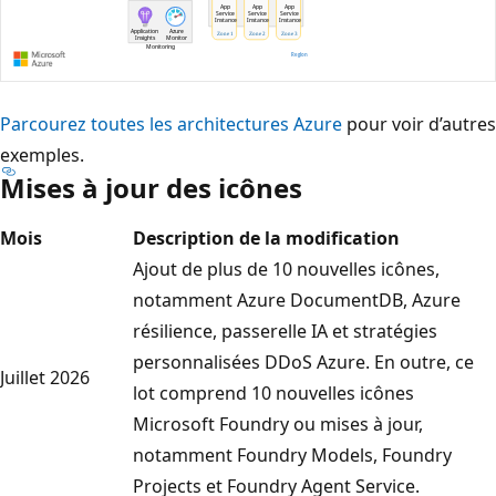
L
Parcourez toutes les architectures Azure
pour voir d’autres
e
exemples.
Mises à jour des icônes
d
i
Mois
Description de la modification
a
Ajout de plus de 10 nouvelles icônes,
g
notamment Azure DocumentDB, Azure
r
résilience, passerelle IA et stratégies
a
personnalisées DDoS Azure. En outre, ce
m
Juillet 2026
lot comprend 10 nouvelles icônes
m
Microsoft Foundry ou mises à jour,
e
notamment Foundry Models, Foundry
m
Projects et Foundry Agent Service.
o