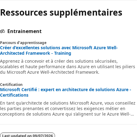
r
Ressources supplémentaires
é
s
Entrainement
e
a
Parcours d’apprentissage
Créer d’excellentes solutions avec Microsoft Azure Well-
u
Architected Framework - Training
c
Apprenez à concevoir et à créer des solutions sécurisées,
scalables et haute performance dans Azure en utilisant les piliers
o
du Microsoft Azure Well-Architected Framework.
n
t
Certification
Microsoft Certifié : expert en architecture de solutions Azure -
i
Certifications
e
En tant qu’architecte de solutions Microsoft Azure, vous conseillez
les parties prenantes et convertissez les exigences métier en
n
conceptions de solutions Azure qui s’alignent sur le Azure Well-
t
Architected Framework et Cloud Adoption Framework pour Azure.
d
e
Last updated on
09/07/2026