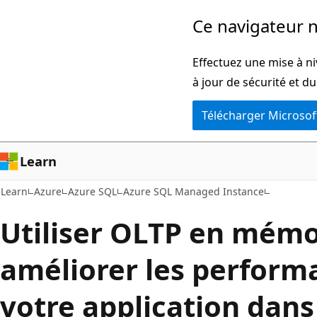
Passer
Ce navigateur n
directement
au
Effectuez une mise à ni
contenu
à jour de sécurité et d
principal
Télécharger Microsof
Learn
Learn
Azure
Azure SQL
Azure SQL Managed Instance
Utiliser OLTP en mémo
améliorer les perform
votre application dan