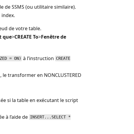
 de SSMS (ou utilitaire similaire).
 index.
œud de votre table.
t que
>
CREATE To
>
Fenêtre de
à l’instruction
ZED = ON)
CREATE
rs, le transformer en NONCLUSTERED
e si la table en exécutant le script
e à l’aide de
INSERT...SELECT *