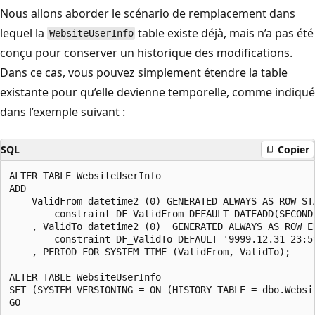
Nous allons aborder le scénario de remplacement dans
lequel la
table existe déjà, mais n’a pas été
WebsiteUserInfo
conçu pour conserver un historique des modifications.
Dans ce cas, vous pouvez simplement étendre la table
existante pour qu’elle devienne temporelle, comme indiqué
dans l’exemple suivant :
SQL
Copier
ALTER TABLE WebsiteUserInfo

ADD

    ValidFrom datetime2 (0) GENERATED ALWAYS AS ROW STA
        constraint DF_ValidFrom DEFAULT DATEADD(SECOND,
    , ValidTo datetime2 (0)  GENERATED ALWAYS AS ROW EN
        constraint DF_ValidTo DEFAULT '9999.12.31 23:59
    , PERIOD FOR SYSTEM_TIME (ValidFrom, ValidTo);

ALTER TABLE WebsiteUserInfo  

SET (SYSTEM_VERSIONING = ON (HISTORY_TABLE = dbo.Websit
GO
