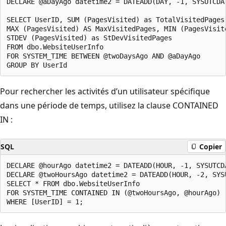
DECLARE @aDayAgo datetime2 = DATEADD(DAY, -1, SYSUTCDAT
SELECT UserID, SUM (PagesVisited) as TotalVisitedPages
MAX (PagesVisited) AS MaxVisitedPages, MIN (PagesVisite
STDEV (PagesVisited) as StDevVisitedPages

FROM dbo.WebsiteUserInfo

FOR SYSTEM_TIME BETWEEN @twoDaysAgo AND @aDayAgo

Pour rechercher les activités d’un utilisateur spécifique
dans une période de temps, utilisez la clause CONTAINED
IN :
SQL
Copier
DECLARE @hourAgo datetime2 = DATEADD(HOUR, -1, SYSUTCDA
DECLARE @twoHoursAgo datetime2 = DATEADD(HOUR, -2, SYSU
SELECT * FROM dbo.WebsiteUserInfo

FOR SYSTEM_TIME CONTAINED IN (@twoHoursAgo, @hourAgo)
