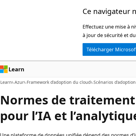
Passer
Ce navigateur n
directement
au
Effectuez une mise à ni
contenu
à jour de sécurité et d
principal
Télécharger Microsof
Learn
Learn
Azur
Framework d’adoption du cloud
Scénarios d’adoption
Normes de traitement
pour l’IA et l’analytiqu
Une plateforme de données unifiée dépend des normes d’in