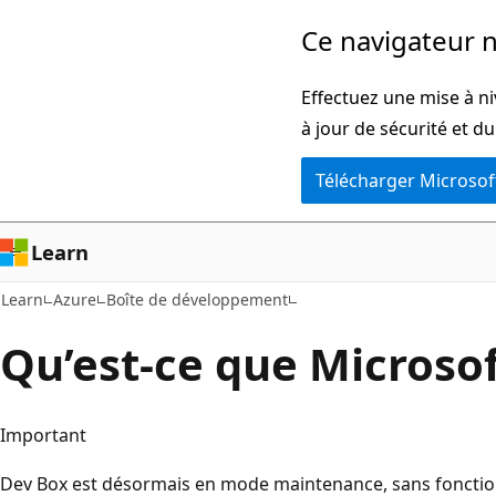
Passer
Ce navigateur n
directement
au
Effectuez une mise à ni
contenu
à jour de sécurité et d
principal
Télécharger Microsof
Learn
Learn
Azure
Boîte de développement
Qu’est-ce que Microsof
Important
Dev Box est désormais en mode maintenance, sans fonction