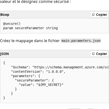
valeur et le désignez comme sécurisé :
Bicep
Copier
@secure()

Créez le mappage dans le fichier
main.parameters.json
JSON
Copier
{

    "$schema": "https://schema.management.azure.com/sc
    "contentVersion": "1.0.0.0",

    "parameters": {

      "secureParameter": {

        "value": "${MY_SECRET}"

      }

    }
