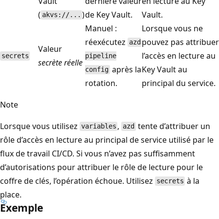
Vault
dernière valeur
en lecture au Key
(
)
de Key Vault.
Vault.
akvs://...
Manuel :
Lorsque vous ne
réexécutez
pouvez pas attribuer
azd
Valeur
l’accès en lecture au
secrets
pipeline
secrète réelle
après la
Key Vault au
config
rotation.
principal du service.
Note
Lorsque vous utilisez
,
tente d’attribuer un
variables
azd
rôle d’accès en lecture au principal de service utilisé par le
flux de travail CI/CD. Si vous n’avez pas suffisamment
d’autorisations pour attribuer le rôle de lecture pour le
coffre de clés, l’opération échoue. Utilisez
à la
secrets
place.
Exemple