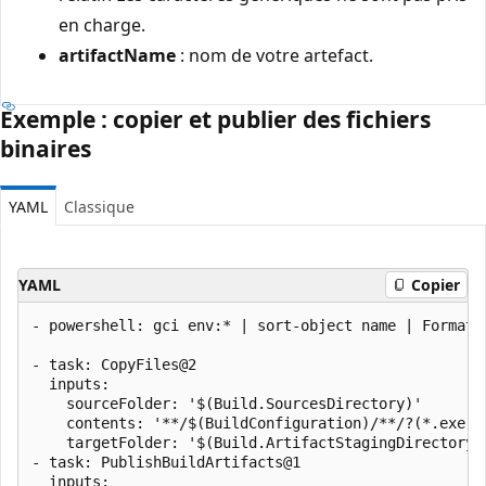
en charge.
artifactName
: nom de votre artefact.
Exemple : copier et publier des fichiers
binaires
YAML
Classique
YAML
Copier
- powershell: gci env:* | sort-object name | Format-
- task: CopyFiles@2

  inputs:

    sourceFolder: '$(Build.SourcesDirectory)'

    contents: '**/$(BuildConfiguration)/**/?(*.exe|*.
    targetFolder: '$(Build.ArtifactStagingDirectory)'
- task: PublishBuildArtifacts@1

  inputs:
