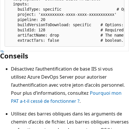
  inputs:

    buildType: specific                        # Opt
    project: 'xxxxxxxxxx-xxxx-xxxx-xxxxxxxxxxx'    #
    pipeline: 20                                   #
    buildVersionToDownload: specific    # Options: '
    buildId: 128                        # Required w
    artifactName: drop                  # The name o
Conseils
Désactivez l’authentification de base IIS si vous
utilisez Azure DevOps Server pour autoriser
l’authentification avec votre jeton d’accès personnel.
Pour plus d’informations, consultez
Pourquoi mon
PAT a-t-il cessé de fonctionner ?
.
Utilisez des barres obliques dans les arguments de
chemin d’accès de fichier. Les barres obliques inverses