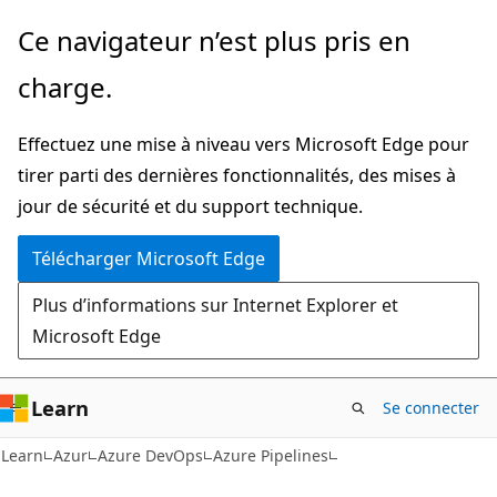
Passer
Ce navigateur n’est plus pris en
directement
charge.
au
contenu
Effectuez une mise à niveau vers Microsoft Edge pour
principal
tirer parti des dernières fonctionnalités, des mises à
jour de sécurité et du support technique.
Télécharger Microsoft Edge
Plus d’informations sur Internet Explorer et
Microsoft Edge
Learn
Se connecter
Learn
Azur
Azure DevOps
Azure Pipelines