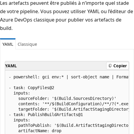
Les artefacts peuvent être publiés à n’importe quel stade
de votre pipeline. Vous pouvez utiliser YAML ou l’éditeur de
Azure DevOps classique pour publier vos artefacts de
build.
YAML
Classique
YAML
Copier
- powershell: gci env:* | sort-object name | Format-
- task: CopyFiles@2

  inputs:

    sourceFolder: '$(Build.SourcesDirectory)'

    contents: '**/$(BuildConfiguration)/**/?(*.exe|*.
    targetFolder: '$(Build.ArtifactStagingDirectory)'
- task: PublishBuildArtifacts@1

  inputs:

    pathToPublish: '$(Build.ArtifactStagingDirectory)