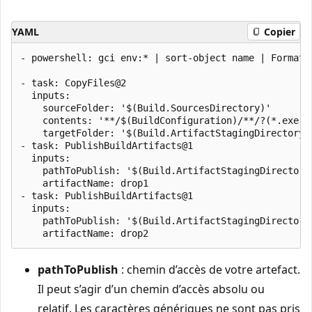
YAML
Copier
- powershell: gci env:* | sort-object name | Format-
- task: CopyFiles@2

  inputs:

    sourceFolder: '$(Build.SourcesDirectory)'

    contents: '**/$(BuildConfiguration)/**/?(*.exe|*.
    targetFolder: '$(Build.ArtifactStagingDirectory)'
- task: PublishBuildArtifacts@1

  inputs:

    pathToPublish: '$(Build.ArtifactStagingDirectory)
    artifactName: drop1

- task: PublishBuildArtifacts@1

  inputs:

    pathToPublish: '$(Build.ArtifactStagingDirectory)
pathToPublish
: chemin d’accès de votre artefact.
Il peut s’agir d’un chemin d’accès absolu ou
relatif. Les caractères génériques ne sont pas pris