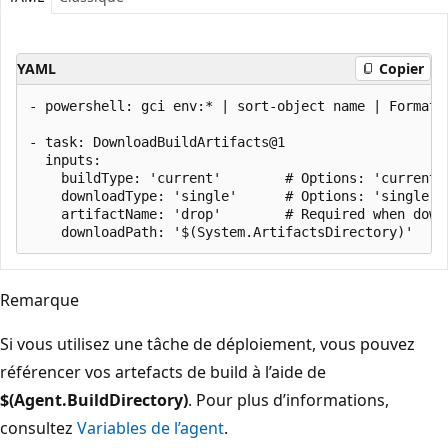
YAML
Copier
- powershell: gci env:* | sort-object name | Format-
- task: DownloadBuildArtifacts@1

  inputs:

    buildType: 'current'        # Options: 'current'
    downloadType: 'single'      # Options: 'single' 
    artifactName: 'drop'        # Required when down
Remarque
Si vous utilisez une tâche de déploiement, vous pouvez
référencer vos artefacts de build à l’aide de
$(Agent.BuildDirectory)
. Pour plus d’informations,
consultez
Variables de l’agent
.