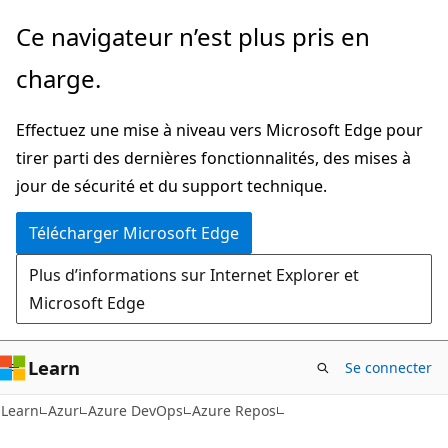
Passer
Ce navigateur n’est plus pris en
directement
charge.
au
contenu
Effectuez une mise à niveau vers Microsoft Edge pour
principal
tirer parti des dernières fonctionnalités, des mises à
jour de sécurité et du support technique.
Télécharger Microsoft Edge
Plus d’informations sur Internet Explorer et
Microsoft Edge
Learn
Se connecter
Learn
Azur
Azure DevOps
Azure Repos