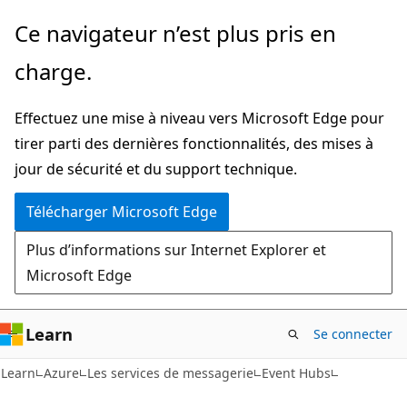
Passer
Ce navigateur n’est plus pris en
directement
charge.
au
contenu
Effectuez une mise à niveau vers Microsoft Edge pour
principal
tirer parti des dernières fonctionnalités, des mises à
jour de sécurité et du support technique.
Télécharger Microsoft Edge
Plus d’informations sur Internet Explorer et
Microsoft Edge
Learn
Se connecter
Learn
Azure
Les services de messagerie
Event Hubs