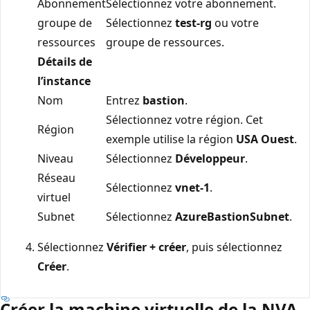
Abonnement
Sélectionnez votre abonnement.
groupe de
Sélectionnez
test-rg
ou votre
ressources
groupe de ressources.
Détails de
l’instance
Nom
Entrez
bastion
.
Sélectionnez votre région. Cet
Région
exemple utilise la région
USA Ouest
.
Niveau
Sélectionnez
Développeur
.
Réseau
Sélectionnez
vnet-1
.
virtuel
Subnet
Sélectionnez
AzureBastionSubnet
.
Sélectionnez
Vérifier + créer
, puis sélectionnez
Créer
.
Créer la machine virtuelle de la NVA