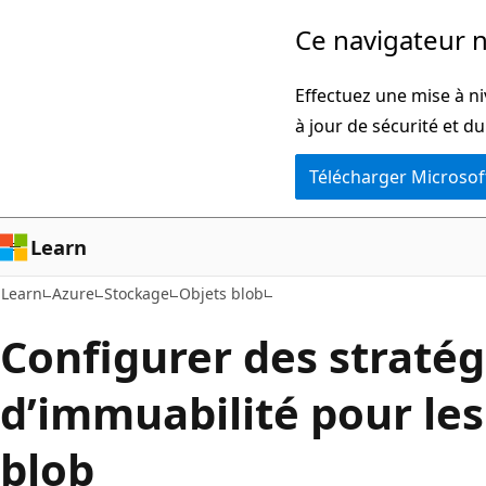
Passer
Ce navigateur n
directement
au
Effectuez une mise à ni
contenu
à jour de sécurité et d
principal
Télécharger Microsof
Learn
Learn
Azure
Stockage
Objets blob
Configurer des stratég
d’immuabilité pour les
blob