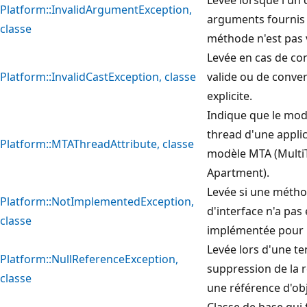
Platform::InvalidArgumentException,
arguments fournis
classe
méthode n'est pas v
Levée en cas de co
Platform::InvalidCastException, classe
valide ou de conve
explicite.
Indique que le mod
thread d'une applic
Platform::MTAThreadAttribute, classe
modèle MTA (Mult
Apartment).
Levée si une méth
Platform::NotImplementedException,
d'interface n'a pas 
classe
implémentée pour 
Levée lors d'une te
Platform::NullReferenceException,
suppression de la 
classe
une référence d'obj
Classe de base qui 