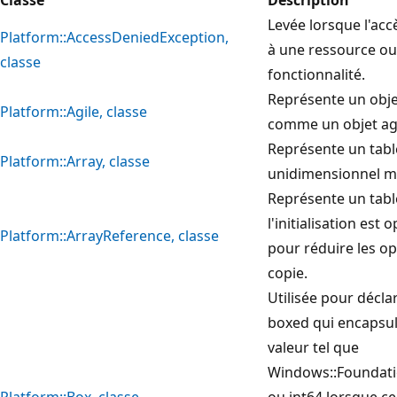
Levée lorsque l'acc
Platform::AccessDeniedException,
à une ressource o
classe
fonctionnalité.
Représente un obje
Platform::Agile, classe
comme un objet agi
Représente un tab
Platform::Array, classe
unidimensionnel mo
Représente un tab
l'initialisation est 
Platform::ArrayReference, classe
pour réduire les o
copie.
Utilisée pour décla
boxed qui encapsul
valeur tel que
Windows::Foundati
Platform::Box, classe
ou int64 lorsque ce