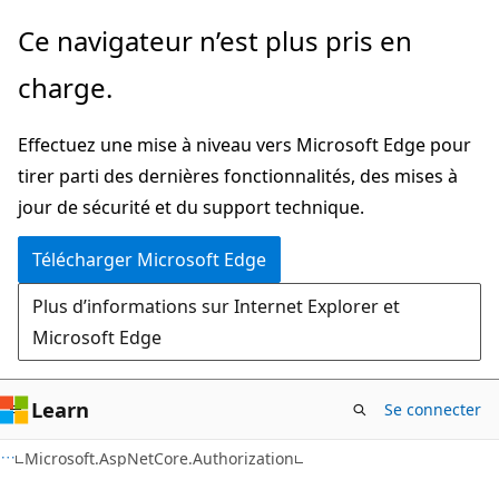
Passer
Passer
Ce navigateur n’est plus pris en
directement
à
charge.
au
la
contenu
navigation
Effectuez une mise à niveau vers Microsoft Edge pour
principal
dans
tirer parti des dernières fonctionnalités, des mises à
la
jour de sécurité et du support technique.
page
Télécharger Microsoft Edge
Plus d’informations sur Internet Explorer et
Microsoft Edge
Learn
Se connecter
C#
Microsoft.AspNetCore.Authorization