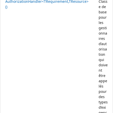
AuthorizationHandler<TRequirement,TResource>
Class
()
e de
base
pour
les
gesti
onna
ires
d’aut
orisa
tion
qui
doive
nt
être
appe
lés
pour
des
types
d’exi
genc