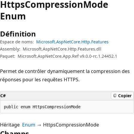
Https
Compression
Mode
Enum
Définition
Espace de noms:
Microsoft.AspNetCore.Http.Features
Assembly:
Microsoft.AspNetCore.Http.Features.dll
Paquet:
Microsoft.AspNetCore.App.Ref v9.0.0-rc.1.24452.1
Permet de contrôler dynamiquement la compression des
réponses pour les requêtes HTTPS.
C#
Copier
public enum HttpsCompressionMode
Héritage
Enum
HttpsCompressionMode
Champs