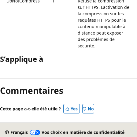
DoNotCompress
1
Refuse la compression
sur HTTPS. L’activation de
la compression sur les
requêtes HTTPS pour le
contenu manipulable à
distance peut exposer
des problèmes de
sécurité.
S’applique à
Mode
lecture
Commentaires
désactivé
Cette page a-t-elle été utile ?
Yes
No
Français
Vos choix en matière de confidentialité