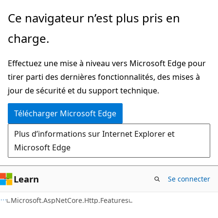
Passer
Passer
Ce navigateur n’est plus pris en
directement
à
charge.
au
la
contenu
navigation
Effectuez une mise à niveau vers Microsoft Edge pour
principal
dans
tirer parti des dernières fonctionnalités, des mises à
la
jour de sécurité et du support technique.
page
Télécharger Microsoft Edge
Plus d’informations sur Internet Explorer et
Microsoft Edge
Learn
Se connecter
C#
Microsoft.AspNetCore.Http.Features