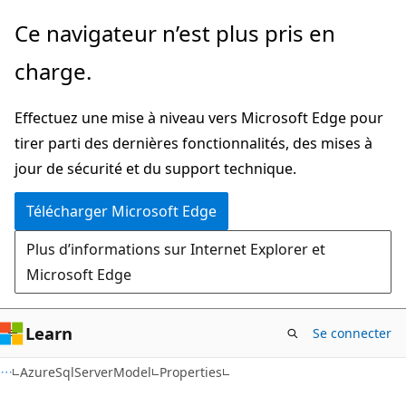
Passer
Passer
Ce navigateur n’est plus pris en
directement
à
charge.
au
la
contenu
navigation
Effectuez une mise à niveau vers Microsoft Edge pour
principal
dans
tirer parti des dernières fonctionnalités, des mises à
la
jour de sécurité et du support technique.
page
Télécharger Microsoft Edge
Plus d’informations sur Internet Explorer et
Microsoft Edge
Learn
Se connecter
C#
AzureSqlServerModel
Properties