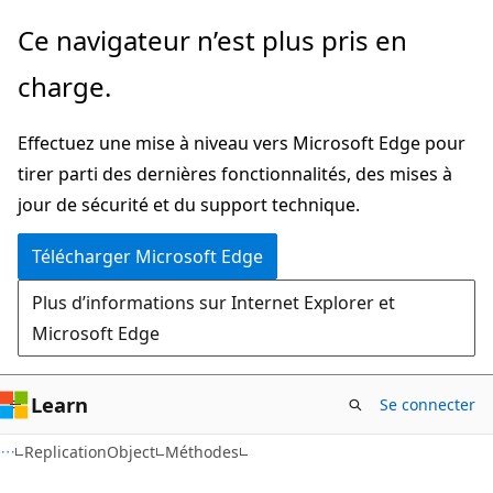
Passer
Passer
Ce navigateur n’est plus pris en
directement
à
charge.
au
la
contenu
navigation
Effectuez une mise à niveau vers Microsoft Edge pour
principal
dans
tirer parti des dernières fonctionnalités, des mises à
la
jour de sécurité et du support technique.
page
Télécharger Microsoft Edge
Plus d’informations sur Internet Explorer et
Microsoft Edge
Learn
Se connecter
C#
ReplicationObject
Méthodes