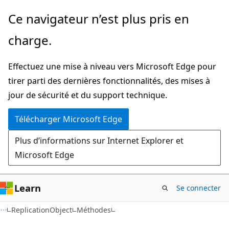
Passer
Passer
Ce navigateur n’est plus pris en
directement
à
charge.
au
la
contenu
navigation
Effectuez une mise à niveau vers Microsoft Edge pour
principal
dans
tirer parti des dernières fonctionnalités, des mises à
la
jour de sécurité et du support technique.
page
Télécharger Microsoft Edge
Plus d’informations sur Internet Explorer et
Microsoft Edge
Learn
Se connecter
C#
ReplicationObject
Méthodes