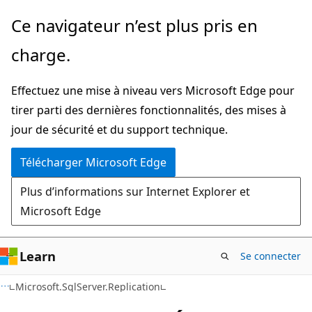
Passer
Passer
Ce navigateur n’est plus pris en
directement
à
charge.
au
la
contenu
navigation
Effectuez une mise à niveau vers Microsoft Edge pour
principal
dans
tirer parti des dernières fonctionnalités, des mises à
la
jour de sécurité et du support technique.
page
Télécharger Microsoft Edge
Plus d’informations sur Internet Explorer et
Microsoft Edge
Learn
Se connecter
C#
Microsoft.SqlServer.Replication