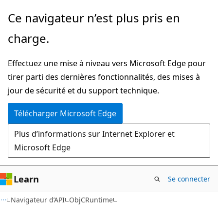
Passer
Passer
Ce navigateur n’est plus pris en
directement
à
charge.
au
la
contenu
navigation
Effectuez une mise à niveau vers Microsoft Edge pour
principal
dans
tirer parti des dernières fonctionnalités, des mises à
la
jour de sécurité et du support technique.
page
Télécharger Microsoft Edge
Plus d’informations sur Internet Explorer et
Microsoft Edge
Learn
Se connecter
C#
Navigateur d’API
ObjCRuntime