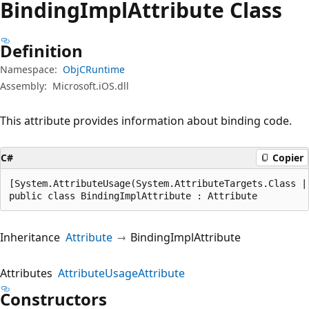
Binding
Impl
Attribute Class
Definition
Namespace:
ObjCRuntime
Assembly:
Microsoft.iOS.dll
This attribute provides information about binding code.
C#
Copier
[System.AttributeUsage(System.AttributeTargets.Class |
public class BindingImplAttribute : Attribute
Inheritance
Attribute
BindingImplAttribute
Attributes
AttributeUsageAttribute
Constructors