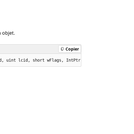
 objet.
Copier
d, uint lcid, short wFlags, IntPtr pDispParams, IntPtr p