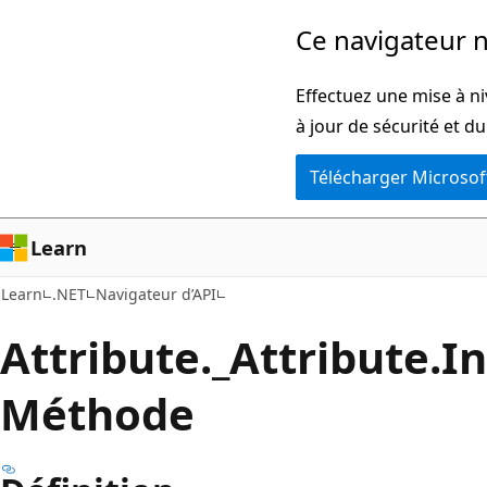
Passer
Passer
Ce navigateur n
directement
à
au
la
Effectuez une mise à ni
contenu
navigation
à jour de sécurité et d
principal
dans
Télécharger Microsof
la
page
Learn
Learn
.NET
Navigateur d’API
Attribute._Attribute.
I
Méthode