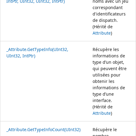
IntPtr, UInt32, UInt32, IntPtr)
noms avec un jeu
correspondant
d'identificateurs
de dispatch.
(Hérité de
Attribute
)
_Attribute.GetTypeInfo(UInt32,
Récupère les
UInt32, IntPtr)
informations de
type d’un objet,
qui peuvent être
utilisées pour
obtenir les
informations de
type d’une
interface.
(Hérité de
Attribute
)
_Attribute.GetTypeInfoCount(UInt32)
Récupère le
nombre