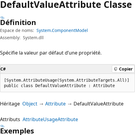
Default
Value
Attribute Classe
Définition
Espace de noms:
System.ComponentModel
Assembly:
System.dll
Spécifie la valeur par défaut d’une propriété.
C#
Copier
[System.AttributeUsage(System.AttributeTargets.All)]

public class DefaultValueAttribute : Attribute
Héritage
Object
Attribute
DefaultValueAttribute
Attributs
AttributeUsageAttribute
Exemples