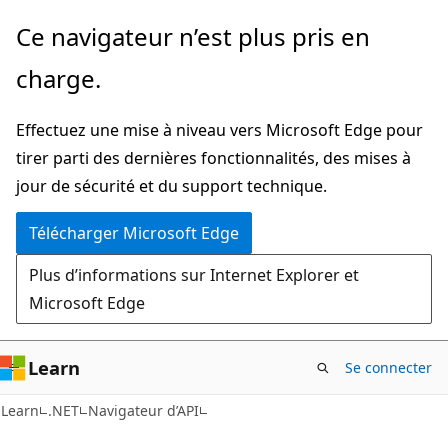
Passer
Passer
Ce navigateur n’est plus pris en
directement
à
charge.
au
la
contenu
navigation
Effectuez une mise à niveau vers Microsoft Edge pour
principal
dans
tirer parti des dernières fonctionnalités, des mises à
la
jour de sécurité et du support technique.
page
Télécharger Microsoft Edge
Plus d’informations sur Internet Explorer et
Microsoft Edge
Learn
Se connecter
C#
Learn
.NET
Navigateur d’API