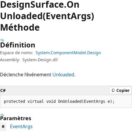
Design
Surface.
On
Unloaded(EventArgs)
Méthode
Définition
Espace de noms:
System.ComponentModel.Design
Assembly:
System.Design.dll
Déclenche l’événement
Unloaded
.
C#
Copier
protected virtual void OnUnloaded(EventArgs e);
Paramètres
EventArgs
e