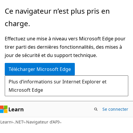
Passer
Passer
Ce navigateur n’est plus pris en
directement
à
charge.
au
la
contenu
navigation
Effectuez une mise à niveau vers Microsoft Edge pour
principal
dans
tirer parti des dernières fonctionnalités, des mises à
la
jour de sécurité et du support technique.
page
Télécharger Microsoft Edge
Plus d’informations sur Internet Explorer et
Microsoft Edge
Learn
Se connecter
C#
Learn
.NET
Navigateur d’API