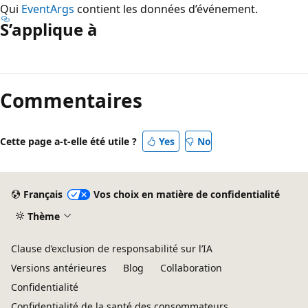
Qui
EventArgs
contient les données d’événement.
S’applique à
Mode
lecture
Commentaires
désactivé
Cette page a-t-elle été utile ?
Yes
No
Français
Vos choix en matière de confidentialité
Thème
Clause d’exclusion de responsabilité sur l’IA
Versions antérieures
Blog
Collaboration
Confidentialité
Confidentialité de la santé des consommateurs