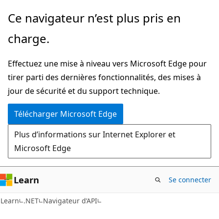
Passer
Passer
Ce navigateur n’est plus pris en
directement
à
charge.
au
la
contenu
navigation
Effectuez une mise à niveau vers Microsoft Edge pour
principal
dans
tirer parti des dernières fonctionnalités, des mises à
la
jour de sécurité et du support technique.
page
Télécharger Microsoft Edge
Plus d’informations sur Internet Explorer et
Microsoft Edge
Learn
Se connecter
C#
Learn
.NET
Navigateur d’API